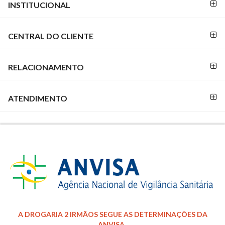
INSTITUCIONAL
PAGAMENTO
DE
PAGAMENTO
CENTRAL DO CLIENTE
RELACIONAMENTO
SEGURANÇA
E
CREDIBILIDADE
ATENDIMENTO
REDES
SOCIAIS
A DROGARIA 2 IRMÃOS SEGUE AS DETERMINAÇÕES DA
ANVISA.