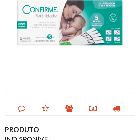
DEIXE
MINHA
INDIQUE
FORMAS
CALCULAR
SEU
LISTA
AO
DE
FRETE
COMENTÁRIO
DE
AMIGO
PAGAMENTO
DESEJOS
PRODUTO
INDISPONÍVEL