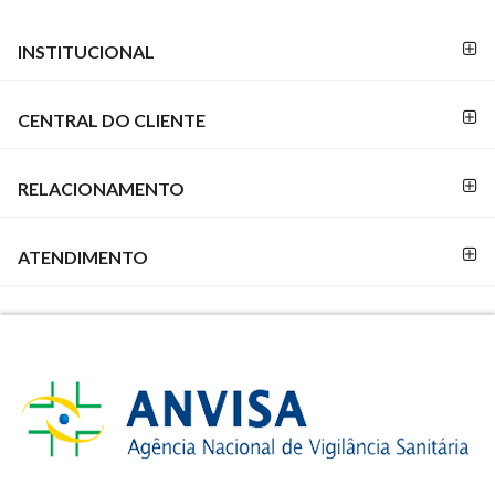
FORMAS DE
FORMAS
INSTITUCIONAL
PAGAMENTO
DE
PAGAMENTO
CENTRAL DO CLIENTE
RELACIONAMENTO
SEGURANÇA
E
CREDIBILIDADE
ATENDIMENTO
REDES
SOCIAIS