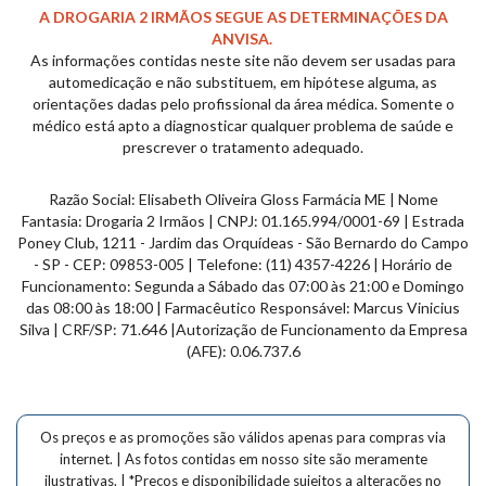
A DROGARIA 2 IRMÃOS SEGUE AS DETERMINAÇÕES DA
ANVISA.
As informações contidas neste site não devem ser usadas para
automedicação e não substituem, em hipótese alguma, as
orientações dadas pelo profissional da área médica. Somente o
médico está apto a diagnosticar qualquer problema de saúde e
prescrever o tratamento adequado.
Razão Social: Elisabeth Oliveira Gloss Farmácia ME | Nome
Fantasia: Drogaria 2 Irmãos | CNPJ: 01.165.994/0001-69 | Estrada
Poney Club, 1211 - Jardim das
Orquídeas
- São Bernardo do Campo
- SP - CEP: 09853-005 | Telefone: (11) 4357-4226 | Horário de
Funcionamento: Segunda a Sábado das 07:00 às 21:00 e Domingo
das 08:00 às 18:00 | Farmacêutico Responsável: Marcus Vinicius
Silva | CRF/SP: 71.646 |Autorização de Funcionamento da Empresa
(AFE): 0.06.737.6
Os preços e as promoções são válidos apenas para compras via
internet. | As fotos contidas em nosso site são meramente
ilustrativas. | *Preços e disponibilidade sujeitos a alterações no