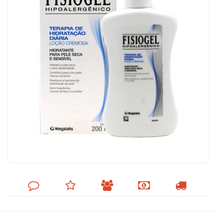
DEIXE
MINHA
INDIQUE
FORMAS
CALCULAR
SEU
LISTA
AO
DE
FRETE
COMENTÁRIO
DE
AMIGO
PAGAMENTO
DESEJOS