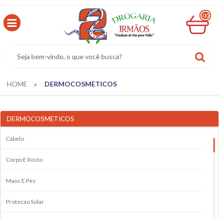
00
MINHA
CESTA
R$
0,00
HOME
DERMOCOSMETICOS
DERMOCOSMETICOS
Cabelo
Corpo E Rosto
Maos E Pes
Protecao Solar