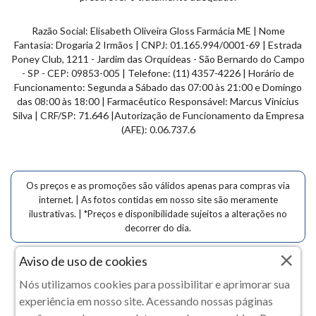
Razão Social: Elisabeth Oliveira Gloss Farmácia ME | Nome
Fantasia: Drogaria 2 Irmãos | CNPJ: 01.165.994/0001-69 | Estrada
Poney Club, 1211 - Jardim das
Orquídeas
- São Bernardo do Campo
- SP - CEP: 09853-005 | Telefone: (11) 4357-4226 | Horário de
Funcionamento: Segunda a Sábado das 07:00 às 21:00 e Domingo
das 08:00 às 18:00 | Farmacêutico Responsável: Marcus Vinicius
Silva | CRF/SP: 71.646 |Autorização de Funcionamento da Empresa
(AFE): 0.06.737.6
Os preços e as promoções são válidos apenas para compras via
internet. | As fotos contidas em nosso site são meramente
ilustrativas. | *Preços e disponibilidade sujeitos a alterações no
decorrer do dia.
×
Aviso de uso de cookies
Drogaria 2 Irmãos
Clique aqui...
Copyright © 2020 Drogaria 2 Irmãos - Todos os direitos
Nós utilizamos cookies para possibilitar e aprimorar sua
reservados.
experiência em nosso site. Acessando nossas páginas