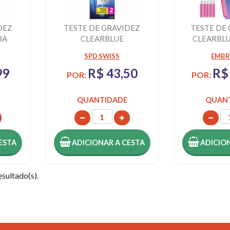
DEZ
TESTE DE GRAVIDEZ
TESTE DE
BA
CLEARBLUE
CLEARBLU
DE
DETECÇÃO RÁPIDA 2
10 T
SPD SWISS
EMB
UNIDADES
99
R$ 43,50
R$
POR:
POR:
QUANTIDADE
QUAN
ESTA
ADICIONAR
A CESTA
ADICIO
esultado(s).