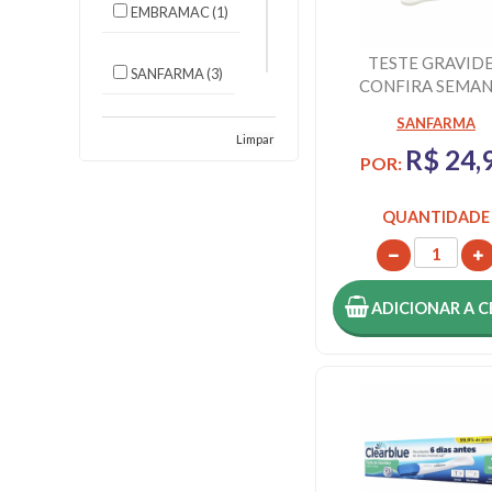
EMBRAMAC (1)
TESTE GRAVID
SANFARMA (3)
CONFIRA SEMA
SANFARMA
SG
Limpar
R$ 24,
TECNOLOGIA (1)
POR:
QUANTIDADE
SPD SWISS (5)
UNIAO
QUIMICA (2)
ADICIONAR
A C