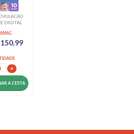
 OVULACAO
E DIGITAL
ESTES
RAMAC
 150,99
TIDADE
NAR
A CESTA