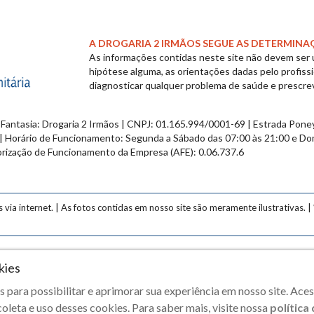
A DROGARIA 2 IRMÃOS SEGUE AS DETERMINA
As informações contidas neste site não devem ser
hipótese alguma, as orientações dadas pelo profiss
diagnosticar qualquer problema de saúde e prescre
 Fantasia: Drogaria 2 Irmãos | CNPJ: 01.165.994/0001-69 | Estrada Pone
| Horário de Funcionamento: Segunda a Sábado das 07:00 às 21:00 e Do
orização de Funcionamento da Empresa (AFE): 0.06.737.6
a internet. | As fotos contidas em nosso site são meramente ilustrativas. | 
kies
opyright © 2020 Drogaria 2 Irmãos - Todos os direitos reservado
 para possibilitar e aprimorar sua experiência em nosso site. Ac
leta e uso desses cookies. Para saber mais, visite nossa
política