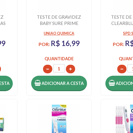
EZ
TESTE DE GRAVIDEZ
TESTE DE
NAS
BABY SURE PRIME
CLEARBLU
COM IND
UNIAO QUIMICA
SPD 
SE
99
R$ 16,99
R$
POR:
POR:
QUANTIDADE
QUAN
ESTA
ADICIONAR
A CESTA
ADICIO