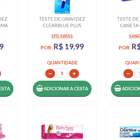
DEZ
TESTE DE GRAVIDEZ
TESTE DE
RMA
CLEARBLUE PLUS
CANETA
PRATIC -
SPD SWISS
SAN
9
R$ 19,99
R$
POR:
POR:
QUANTIDADE
QUAN
ESTA
ADICIONAR
A CESTA
ADICIO