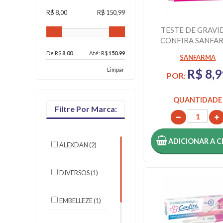
R$ 8,00
R$ 150,99
TESTE DE GRAVI
CONFIRA SANFA
De R$
8,00
Até: R$
150.99
SANFARMA
Limpar
R$ 8,9
POR:
QUANTIDADE
Filtre Por Marca:
ADICIONAR
A C
ALEXDAN (2)
DIVERSOS (1)
EMBELLEZE (1)