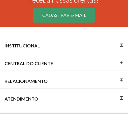
CADASTRAR E-MAIL
FORMAS DE
FORMAS
INSTITUCIONAL
PAGAMENTO
DE
PAGAMENTO
CENTRAL DO CLIENTE
RELACIONAMENTO
SEGURANÇA
E
CREDIBILIDADE
ATENDIMENTO
REDES
SOCIAIS