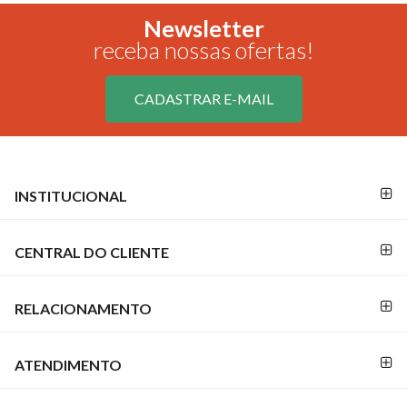
Newsletter
receba nossas ofertas!
CADASTRAR E-MAIL
FORMAS DE
FORMAS
INSTITUCIONAL
PAGAMENTO
DE
PAGAMENTO
CENTRAL DO CLIENTE
RELACIONAMENTO
SEGURANÇA
E
CREDIBILIDADE
ATENDIMENTO