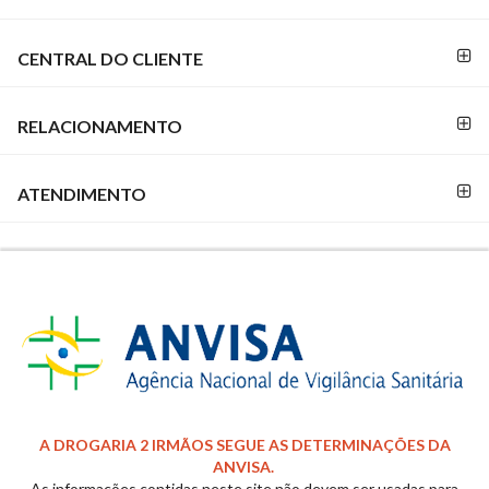
PAGAMENTO
DE
PAGAMENTO
CENTRAL DO CLIENTE
RELACIONAMENTO
SEGURANÇA
E
CREDIBILIDADE
ATENDIMENTO
REDES
SOCIAIS
A DROGARIA 2 IRMÃOS SEGUE AS DETERMINAÇÕES DA
ANVISA.
As informações contidas neste site não devem ser usadas para