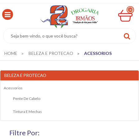
00
MINHA
CESTA
R$
0,00
HOME
BELEZA E PROTECAO
ACESSORIOS
BELEZA E PROTECAO
Acessorios
Pente De Cabelo
Tintura E Mechas
Filtre Por: