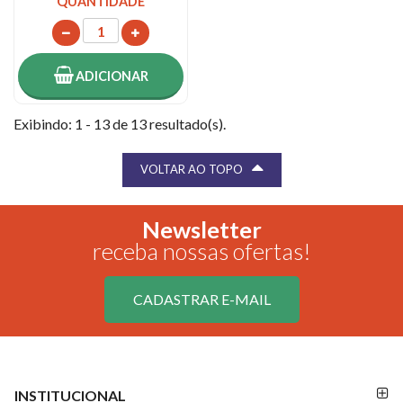
QUANTIDADE
ADICIONAR
Exibindo: 1 - 13 de 13 resultado(s).
VOLTAR AO TOPO
Newsletter
receba nossas ofertas!
CADASTRAR E-MAIL
FORMAS DE
FORMAS
INSTITUCIONAL